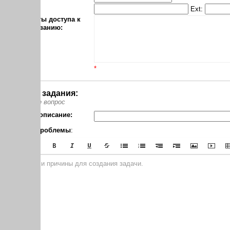
Ext:
ы доступа к
ванию:
*
 задания:
 вопрос
описание:
проблемы
:
и причины для создания задачи.