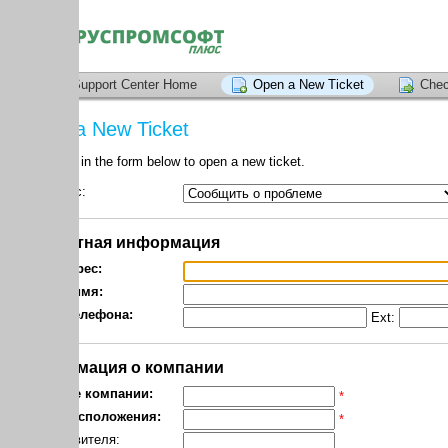
upport Center Home
Open a New Ticket
Check Ticket Stat
a New Ticket
l in the form below to open a new ticket.
c:
*
тная информация
рес:
имя:
елефона:
Ext:
*
ация о компании
е компании:
*
асположения:
*
ителя: